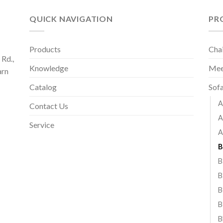
QUICK NAVIGATION
PR
Products
Cha
Rd.,
Knowledge
Mee
arn
Catalog
Sof
A
Contact Us
A
Service
A
B
B
B
B
B
B