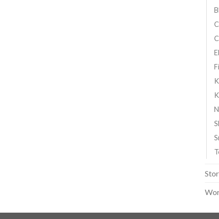
B
C
C
E
F
K
K
N
S
S
T
Sto
Wor