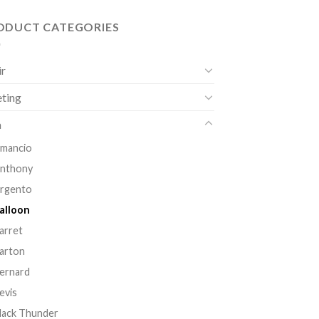
ODUCT CATEGORIES
ir
ting
a
mancio
nthony
rgento
alloon
arret
arton
ernard
evis
lack Thunder