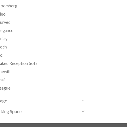
loomberg
leo
urved
legance
inlay
och
oi
aked Reception Sofa
hewill
nail
eague
rage
king Space