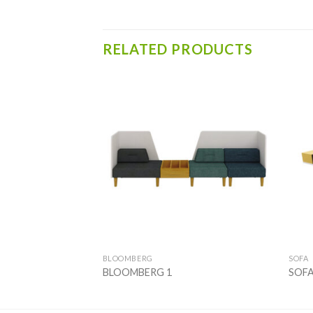
RELATED PRODUCTS
Add to
Add to
wishlist
wishlist
OFA
BLOOMBERG
SOFA
ARD
BLOOMBERG 1
SOFA